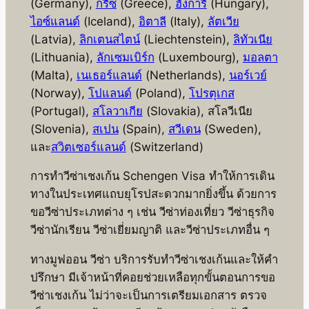
(Germany),
กรีซ
(Greece),
ฮังการี
(Hungary),
ไอซ์แลนด์
(Iceland),
อิตาลี
(Italy),
ลัตเวีย
(Latvia),
ลิกเตนสไตน์
(Liechtenstein),
ลิทัวเนีย
(Lithuania),
ลักเซมเบิร์ก
(Luxembourg),
มอลตา
(Malta),
เนเธอร์แลนด์
(Netherlands),
นอร์เวย์
(Norway),
โปแลนด์
(Poland),
โปรตุเกส
(Portugal),
สโลวาเกีย
(Slovakia), สโลวีเนีย
(Slovenia),
สเปน
(Spain),
สวีเดน
(Sweden),
และ
สวิตเซอร์แลนด์
(Switzerland)
การทำวีซ่าเชงเก้น Schengen Visa ทำให้การเดิน
ทางในประเทศแถบยุโรปสะดวกมากยิ่งขึ้น ด้วยการ
ขอวีซ่าประเภทต่าง ๆ เช่น วีซ่าท่องเที่ยว วีซ่าธุรกิจ
วีซ่านักเรียน วีซ่าเยี่ยมญาติ และวีซ่าประเภทอื่น ๆ
ทางมูฟออน วีซ่า บริการรับทำวีซ่าเชงเก้นและให้คำ
ปรึกษา มีเจ้าหน้าที่คอยช่วยเหลือทุกขั้นตอนการขอ
วีซ่าเชงเก้น ไม่ว่าจะเป็นการเตรียมเอกสาร ตรวจ